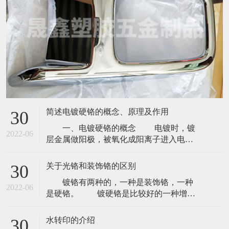
简述电镀硬铬的概念、原理及作用
30
一、电镀硬铬的概念 电镀时，镀
2022-06
层金属做阳极，被氧化成阳离子进入电镀
液；待镀的金属制品做阴极，镀层金属的
阳离子在金属表面被还原形成镀层。为排
关于光铬和装饰铬的区别
30
除其它阳离子的干扰，且使镀层均匀、牢
镀铬有两种的，一种是装饰铬，一种
固，需用含镀层金属阳离子的溶液做电镀
2022-06
是硬铬。 镀硬铬是比较好的一种增加
液，以保持镀层金属阳离子的浓度不变。
表面硬度的方法，但是它的优缺点很多，
电镀硬铬的目的是在基材上镀上金属镀
所以好多情况下都没采用。 优点一，
层，
水转印的介绍
30
表面光洁度好，优点二，不会生锈，一点