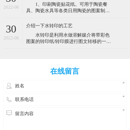
1、印刷陶瓷贴花纸。可用于陶瓷餐
锈斑都不会有；三，镀的过程中原零件变
2022-06
具、陶瓷水具等各类日用陶瓷的图案制
形小。四，如果零件尺寸不到位，可以通
作，更可用于腰线、装饰瓷砖、装饰陶瓷
过加几丝铬来达到尺寸。优点五，表面
等建筑用瓷砖的制作。 2、印制玻璃花
介绍一下水转印的工艺
30
纸。可用于玻璃水具、玻璃杯瓶、广告
水转印是利用水做溶解媒介将带彩色
杯、各类玻璃容器及装饰玻璃。 3、印
2022-06
图案的转印纸/转印膜进行图文转移的一种
制头盔花纸。广泛用于摩托车头盔、安全
印刷。 随着人们对产品包装与装饰的要求
帽等表面花纹图案的制作。 4
的提高，水转印的用途越来越广泛。其间
接印刷的原理及完美的印刷效果解决了许
多产品表面装饰的难题，主要用于各种形
在线留言
状比较复杂的产品表面图文转印。
（1）水转印花纸的制作。根据需要的图