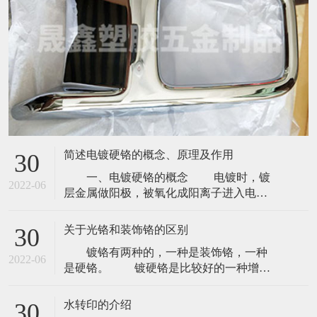
简述电镀硬铬的概念、原理及作用
30
一、电镀硬铬的概念 电镀时，镀
2022-06
层金属做阳极，被氧化成阳离子进入电镀
液；待镀的金属制品做阴极，镀层金属的
阳离子在金属表面被还原形成镀层。为排
关于光铬和装饰铬的区别
30
除其它阳离子的干扰，且使镀层均匀、牢
镀铬有两种的，一种是装饰铬，一种
固，需用含镀层金属阳离子的溶液做电镀
2022-06
是硬铬。 镀硬铬是比较好的一种增加
液，以保持镀层金属阳离子的浓度不变。
表面硬度的方法，但是它的优缺点很多，
电镀硬铬的目的是在基材上镀上金属镀
所以好多情况下都没采用。 优点一，
层，
水转印的介绍
30
表面光洁度好，优点二，不会生锈，一点