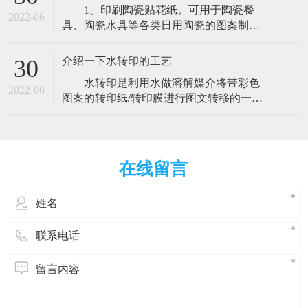
1、印刷陶瓷贴花纸。可用于陶瓷餐
锈斑都不会有；三，镀的过程中原零件变
2022-06
具、陶瓷水具等各类日用陶瓷的图案制
形小。四，如果零件尺寸不到位，可以通
作，更可用于腰线、装饰瓷砖、装饰陶瓷
过加几丝铬来达到尺寸。优点五，表面
等建筑用瓷砖的制作。 2、印制玻璃花
介绍一下水转印的工艺
30
纸。可用于玻璃水具、玻璃杯瓶、广告
水转印是利用水做溶解媒介将带彩色
杯、各类玻璃容器及装饰玻璃。 3、印
2022-06
图案的转印纸/转印膜进行图文转移的一种
制头盔花纸。广泛用于摩托车头盔、安全
印刷。 随着人们对产品包装与装饰的要求
帽等表面花纹图案的制作。 4
的提高，水转印的用途越来越广泛。其间
接印刷的原理及完美的印刷效果解决了许
多产品表面装饰的难题，主要用于各种形
在线留言
状比较复杂的产品表面图文转印。
（1）水转印花纸的制作。根据需要的图